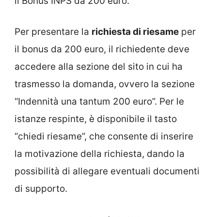
il Bonus INPS da 200 euro.
Per presentare la
richiesta di riesame
per
il bonus da 200 euro, il richiedente deve
accedere alla sezione del sito in cui ha
trasmesso la domanda, ovvero la sezione
“Indennità una tantum 200 euro”. Per le
istanze respinte, è disponibile il tasto
“chiedi riesame”, che consente di inserire
la motivazione della richiesta, dando la
possibilità di allegare eventuali documenti
di supporto.