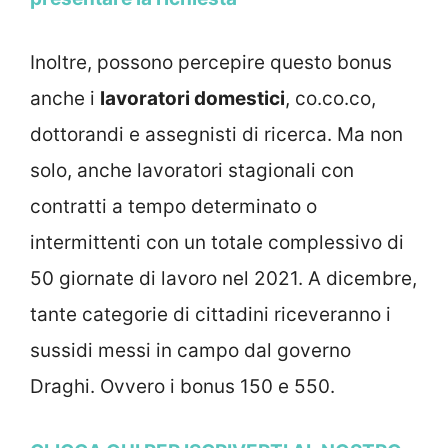
Inoltre, possono percepire questo bonus
anche i
lavoratori domestici
, co.co.co,
dottorandi e assegnisti di ricerca. Ma non
solo, anche lavoratori stagionali con
contratti a tempo determinato o
intermittenti con un totale complessivo di
50 giornate di lavoro nel 2021. A dicembre,
tante categorie di cittadini riceveranno i
sussidi messi in campo dal governo
Draghi. Ovvero i bonus 150 e 550.