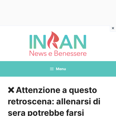
Vai
al
contenuto
Menu
❌ Attenzione a questo
retroscena: allenarsi di
sera potrebbe farsi