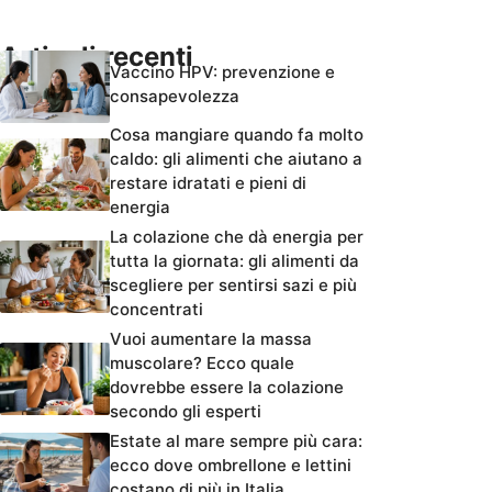
Articoli recenti
Vaccino HPV: prevenzione e
consapevolezza
Cosa mangiare quando fa molto
caldo: gli alimenti che aiutano a
restare idratati e pieni di
energia
La colazione che dà energia per
tutta la giornata: gli alimenti da
scegliere per sentirsi sazi e più
concentrati
Vuoi aumentare la massa
muscolare? Ecco quale
dovrebbe essere la colazione
secondo gli esperti
Estate al mare sempre più cara:
ecco dove ombrellone e lettini
costano di più in Italia