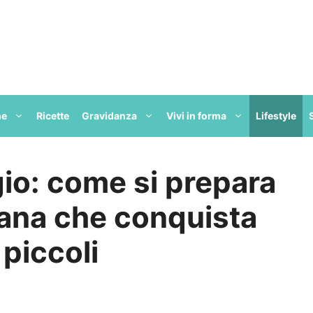
ne
Ricette
Gravidanza
Vivi in forma
Lifestyle
io: come si prepara
cana che conquista
piccoli