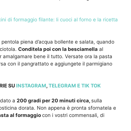
i di formaggio filante: li cuoci al forno e la ricetta
na pentola piena d’acqua bollente e salata, quando
 ciotola.
Conditela poi con la besciamella
al
amalgamare bene il tutto. Versate ora la pasta
arsa con il pangrattato e aggiungete il parmigiano
RIE SU
INSTAGRAM
,
TELEGRAM
E TIK TOK
ldato a
200 gradi per 20 minuti circa,
sulla
rosticina dorata. Non appena è pronta sfornatela e
sta al formaggio
con i vostri commensali, di