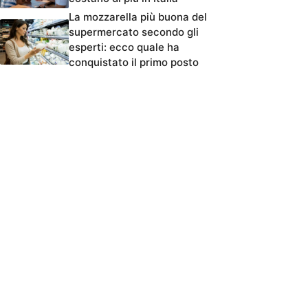
La mozzarella più buona del
supermercato secondo gli
esperti: ecco quale ha
conquistato il primo posto