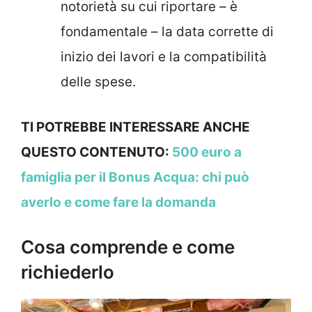
notorietà su cui riportare – è
fondamentale – la data corrette di
inizio dei lavori e la compatibilità
delle spese.
TI POTREBBE INTERESSARE ANCHE
QUESTO CONTENUTO:
500 euro a
famiglia per il Bonus Acqua: chi può
averlo e come fare la domanda
Cosa comprende e come
richiederlo