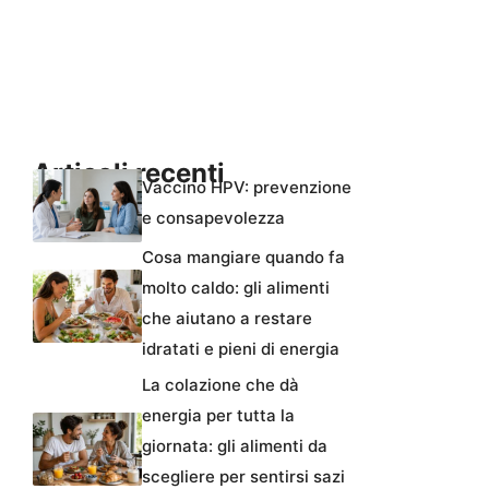
Articoli recenti
Vaccino HPV: prevenzione
e consapevolezza
Cosa mangiare quando fa
molto caldo: gli alimenti
che aiutano a restare
idratati e pieni di energia
La colazione che dà
energia per tutta la
giornata: gli alimenti da
scegliere per sentirsi sazi