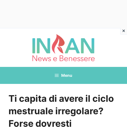
Vai
al
contenuto
Menu
Ti capita di avere il ciclo
mestruale irregolare?
Forse dovresti