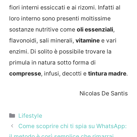
fiori interni essiccati e ai rizomi. Infatti al
loro interno sono presenti moltissime
sostanze nutritive come
oli essenziali
,
flavonoidi, sali minerali,
vitamine
e vari
enzimi. Di solito è possibile trovare la
primula in natura sotto forma di
compresse
, infusi, decotti e
tintura madre
.
Nicolas De Santis
Categorie
Lifestyle
Come scoprire chi ti spia su WhatsApp:
il metodo è così semplice che rimarrai