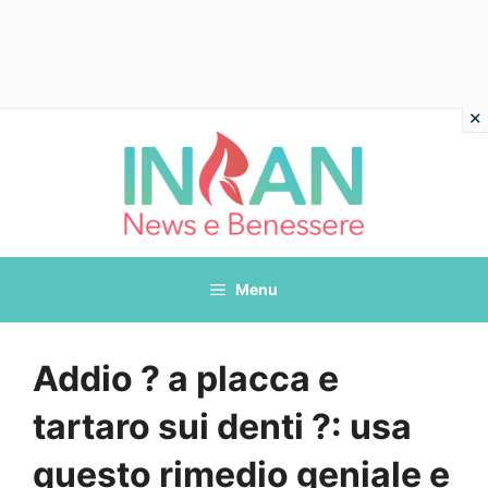
Vai
al
contenuto
Menu
Addio ? a placca e
tartaro sui denti ?: usa
questo rimedio geniale e