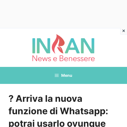
Vai
al
contenuto
Menu
? Arriva la nuova
funzione di Whatsapp:
potrai usarlo ovunque