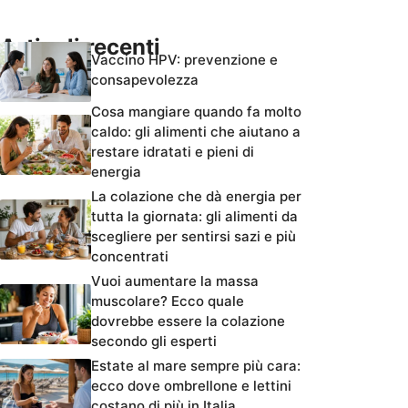
Articoli recenti
Vaccino HPV: prevenzione e
consapevolezza
Cosa mangiare quando fa molto
caldo: gli alimenti che aiutano a
restare idratati e pieni di
energia
La colazione che dà energia per
tutta la giornata: gli alimenti da
scegliere per sentirsi sazi e più
concentrati
Vuoi aumentare la massa
muscolare? Ecco quale
dovrebbe essere la colazione
secondo gli esperti
Estate al mare sempre più cara:
ecco dove ombrellone e lettini
costano di più in Italia