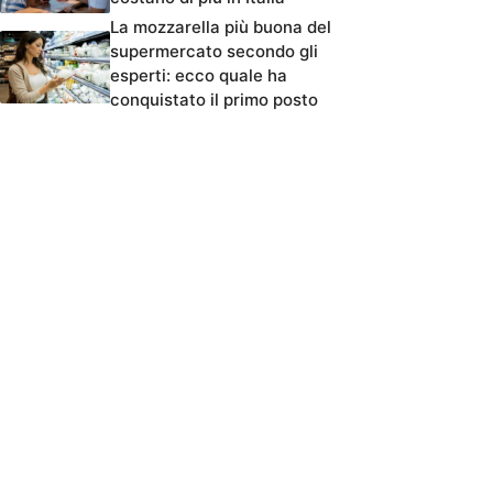
La mozzarella più buona del
supermercato secondo gli
esperti: ecco quale ha
conquistato il primo posto