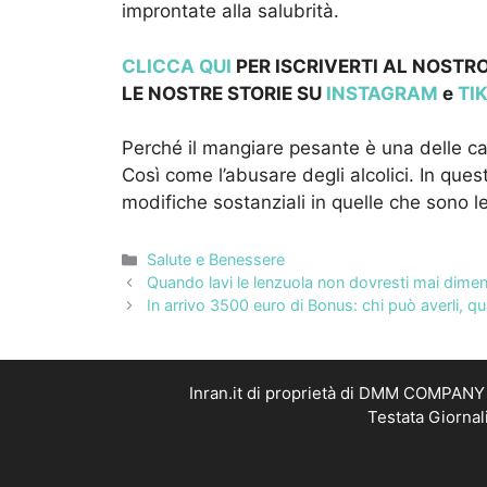
improntate alla salubrità.
CLICCA QUI
PER ISCRIVERTI AL NOSTRO
LE NOSTRE STOR
IE SU
INSTAGRAM
e
TI
Perché il mangiare pesante è una delle c
Così come l’abusare degli alcolici. In ques
modifiche sostanziali in quelle che sono l
Categorie
Salute e Benessere
Quando lavi le lenzuola non dovresti mai dime
In arrivo 3500 euro di Bonus: chi può averli, qua
Inran.it di proprietà di DMM COMPANY S
Testata Giornal