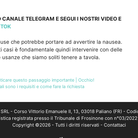
 CANALE TELEGRAM E SEGUI I NOSTRI VIDEO E
KTOK
ause che potrebbe portare ad avvertire la nausea.
ti casi è fondamentale quindi intervenire con delle
e usanze che siamo soliti tenere a tavola.
nticare questo passaggio importante | Occhio!
li sono i requisiti e come fare la richiesta
RL - Corso Vittorio Emanuele II, 13, 03018 Paliano (FR) - Codi
istica registrata presso il Tribunale di Frosinone con n°03/202
Copyright ©2026 - Tutti i diritti riservati -
Contattaci