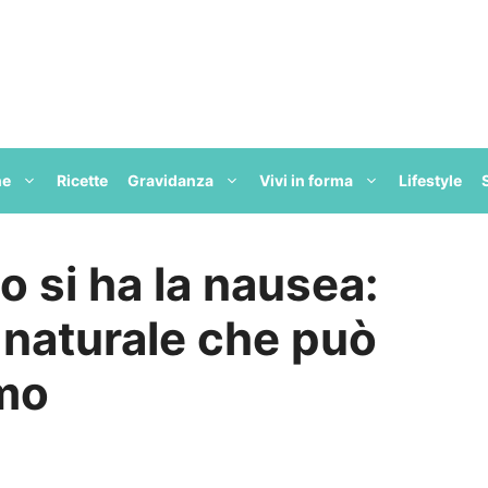
ne
Ricette
Gravidanza
Vivi in forma
Lifestyle
 si ha la nausea:
 naturale che può
imo