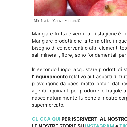
Mix frutta (Canva – Inran.it)
Mangiare frutta e verdura di stagione è im
Mangiare prodotti che la terra offre in qu
bisogno di conservanti o altri elementi tos
sali minerali, fibre, sono fondamentali per
In secondo luogo, acquistare prodotti di s
l’inquinamento
relativo ai trasporti di fru
provengono da paesi molto lontani dal nost
agenti inquinanti per produrre le fragole 
nasce naturalmente fa bene al nostro corpo
supermercato.
CLICCA QUI
PER ISCRIVERTI AL NOSTRO
LE NOSTRE STOR
IE SU
INSTAGRAM
e
TI