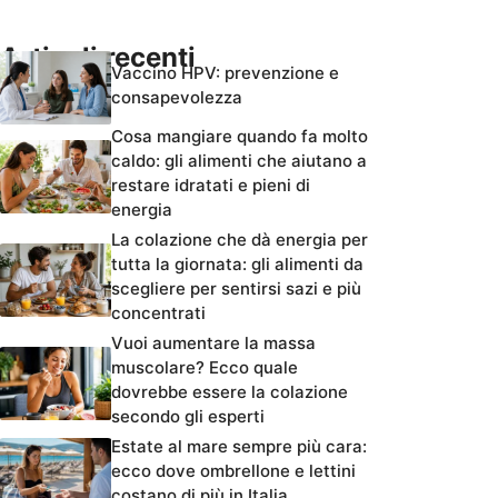
Articoli recenti
Vaccino HPV: prevenzione e
consapevolezza
Cosa mangiare quando fa molto
caldo: gli alimenti che aiutano a
restare idratati e pieni di
energia
La colazione che dà energia per
tutta la giornata: gli alimenti da
scegliere per sentirsi sazi e più
concentrati
Vuoi aumentare la massa
muscolare? Ecco quale
dovrebbe essere la colazione
secondo gli esperti
Estate al mare sempre più cara:
ecco dove ombrellone e lettini
costano di più in Italia