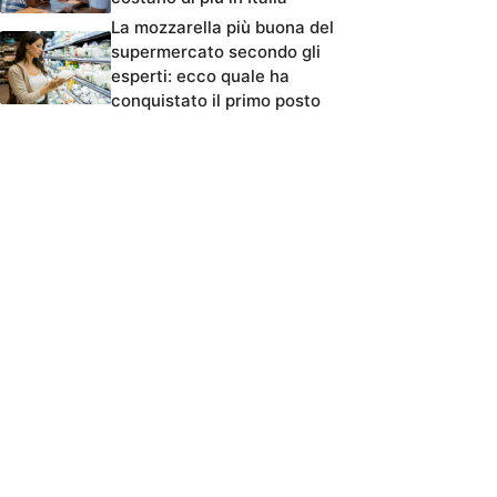
La mozzarella più buona del
supermercato secondo gli
esperti: ecco quale ha
conquistato il primo posto