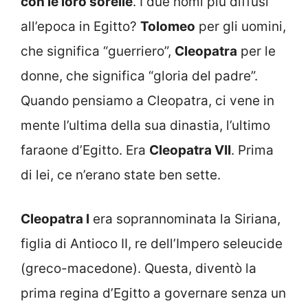
con le loro sorelle
. I due nomi più diffusi
all’epoca in Egitto?
Tolomeo
per gli uomini,
che significa “guerriero”,
Cleopatra
per le
donne, che significa “gloria del padre”.
Quando pensiamo a Cleopatra, ci vene in
mente l’ultima della sua dinastia, l’ultimo
faraone d’Egitto. Era
Cleopatra VII
. Prima
di lei, ce n’erano state ben sette.
Cleopatra I
era soprannominata la Siriana,
figlia di Antioco II, re dell’Impero seleucide
(greco-macedone). Questa, diventò la
prima regina d’Egitto a governare senza un