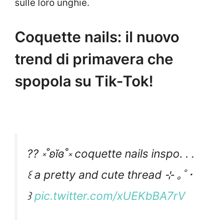
sulle loro unghie.
Coquette nails: il nuovo
trend di primavera che
spopola su Tik-Tok!
?? ༝˚ʚĭɞ˚༝ coquette nails inspo. . .
꒰ a pretty and cute thread ⊹ ｡ﾟ･
꒱
pic.twitter.com/xUEKbBA7rV