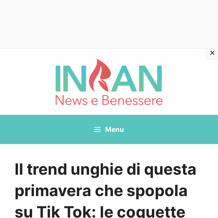
Vai
al
contenuto
Menu
Il trend unghie di questa
primavera che spopola
su Tik Tok: le coquette