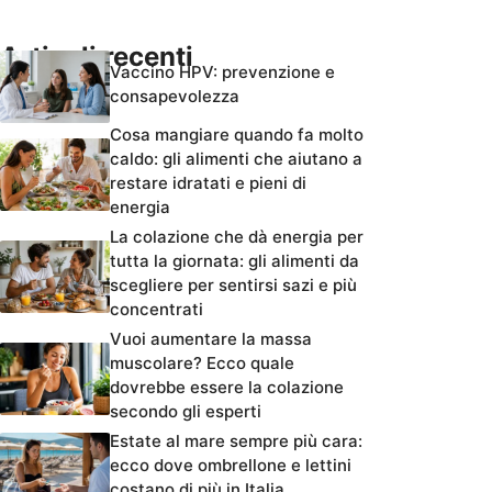
Articoli recenti
Vaccino HPV: prevenzione e
consapevolezza
Cosa mangiare quando fa molto
caldo: gli alimenti che aiutano a
restare idratati e pieni di
energia
La colazione che dà energia per
tutta la giornata: gli alimenti da
scegliere per sentirsi sazi e più
concentrati
Vuoi aumentare la massa
muscolare? Ecco quale
dovrebbe essere la colazione
secondo gli esperti
Estate al mare sempre più cara:
ecco dove ombrellone e lettini
costano di più in Italia