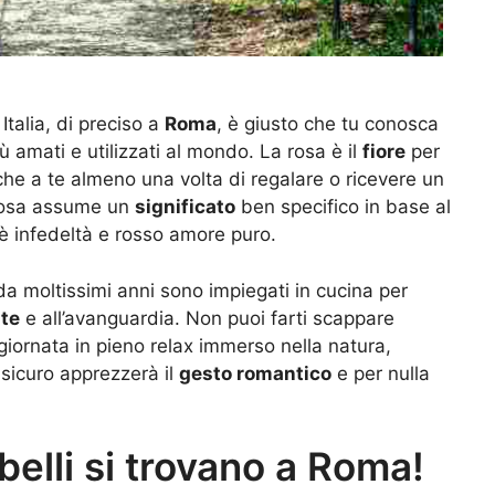
Italia, di preciso a
Roma
, è giusto che tu conosca
iù amati e utilizzati al mondo. La rosa è il
fiore
per
nche a te almeno una volta di regalare o ricevere un
 rosa assume un
significato
ben specifico in base al
a è infedeltà e rosso amore puro.
e da moltissimi anni sono impiegati in cucina per
ate
e all’avanguardia. Non puoi farti scappare
giornata in pieno relax immerso nella natura,
sicuro apprezzerà il
gesto romantico
e per nulla
ù belli si trovano a Roma!