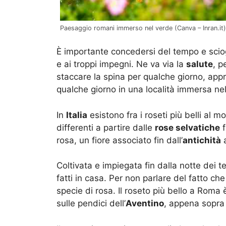
Paesaggio romani immerso nel verde (Canva – Inran.it)
È importante concedersi del tempo e scio
e ai troppi impegni. Ne va via la
salute
, p
staccare la spina per qualche giorno, app
qualche giorno in una località immersa ne
In
Italia
esistono fra i roseti più belli al 
differenti a partire dalle
rose selvatiche
f
rosa, un fiore associato fin dall’
antichità
a
Coltivata e impiegata fin dalla notte dei 
fatti in casa. Per non parlare del fatto ch
specie di rosa. Il roseto più bello a Roma
sulle pendici dell’
Aventino
, appena sopra 