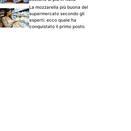
La mozzarella più buona del
supermercato secondo gli
esperti: ecco quale ha
conquistato il primo posto