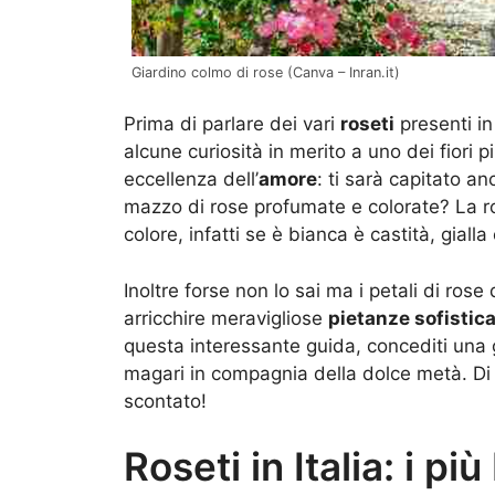
Giardino colmo di rose (Canva – Inran.it)
Prima di parlare dei vari
roseti
presenti in 
alcune curiosità in merito a uno dei fiori p
eccellenza dell’
amore
: ti sarà capitato a
mazzo di rose profumate e colorate? La
colore, infatti se è bianca è castità, giall
Inoltre forse non lo sai ma i petali di ros
arricchire meravigliose
pietanze sofistic
questa interessante guida, concediti una 
magari in compagnia della dolce metà. Di 
scontato!
Roseti in Italia: i pi