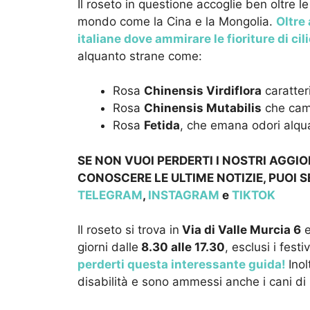
Il roseto in questione accoglie ben oltre le
mondo come la Cina e la Mongolia.
Oltre 
italiane dove ammirare le fioriture di cil
alquanto strane come:
Rosa
Chinensis Virdiflora
caratteri
Rosa
Chinensis Mutabilis
che camb
Rosa
Fetida
, che emana odori alqu
SE NON VUOI PERDERTI I NOSTRI AGGI
CONOSCERE LE ULTIME NOTIZIE, PUOI S
TELEGRAM
,
INSTAGRAM
e
TIKTOK
Il roseto si trova in
Via di Valle Murcia 6
e
giorni dalle
8.30 alle 17.30
, esclusi i festiv
perderti questa interessante guida!
Inol
disabilità e sono ammessi anche i cani di 