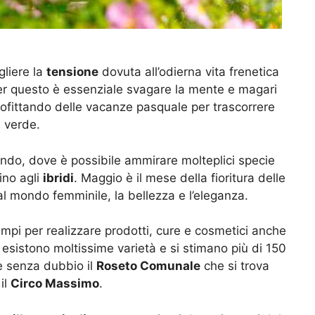
gliere la
tensione
dovuta all’odierna vita frenetica
er questo è essenziale svagare la mente e magari
rofittando delle vacanze pasquale per trascorrere
l verde.
mondo, dove è possibile ammirare molteplici specie
ino agli
ibridi
. Maggio è il mese della fioritura delle
l mondo femminile, la bellezza e l’eleganza.
tempi per realizzare prodotti, cure e cosmetici anche
e esistono moltissime varietà e si stimano più di 150
 è senza dubbio il
Roseto Comunale
che si trova
il
Circo Massimo
.