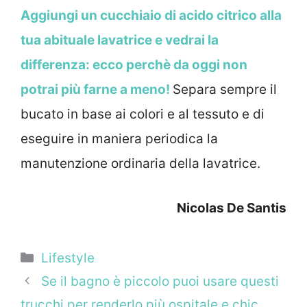
Aggiungi un cucchiaio di acido citrico alla
tua abituale lavatrice e vedrai la
differenza: ecco perchè da oggi non
potrai più farne a meno!
Separa sempre il
bucato in base ai colori e al tessuto e di
eseguire in maniera periodica la
manutenzione ordinaria della lavatrice.
Nicolas De Santis
Categorie
Lifestyle
Se il bagno è piccolo puoi usare questi
trucchi per renderlo più ospitale e chic