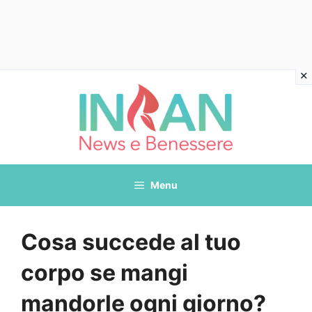
Vai
al
contenuto
Menu
Cosa succede al tuo
corpo se mangi
mandorle ogni giorno?