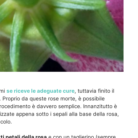
emi
se riceve le adeguate cure
, tuttavia finito il
ire. Proprio da queste rose morte, è possibile
procedimento è davvero semplice. Innanzitutto è
lizzate appena sotto i sepali alla base della rosa,
colo.
i petali della rosa
e con un taglierino (sempre