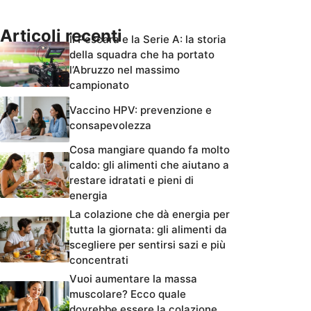
Articoli recenti
Il Pescara e la Serie A: la storia
della squadra che ha portato
l’Abruzzo nel massimo
campionato
Vaccino HPV: prevenzione e
consapevolezza
Cosa mangiare quando fa molto
caldo: gli alimenti che aiutano a
restare idratati e pieni di
energia
La colazione che dà energia per
tutta la giornata: gli alimenti da
scegliere per sentirsi sazi e più
concentrati
Vuoi aumentare la massa
muscolare? Ecco quale
dovrebbe essere la colazione