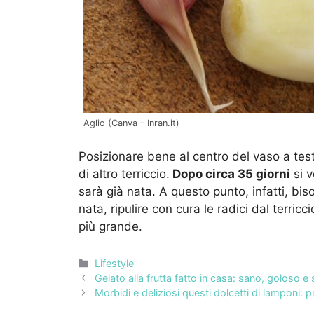
Aglio (Canva – Inran.it)
Posizionare bene al centro del vaso a testa
di altro terriccio.
Dopo circa 35 giorni
si v
sarà già nata. A questo punto, infatti, bi
nata, ripulire con cura le radici dal terric
più grande.
Categorie
Lifestyle
Gelato alla frutta fatto in casa: sano, goloso e 
Morbidi e deliziosi questi dolcetti di lamponi: 