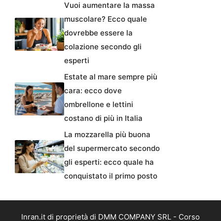
Vuoi aumentare la massa
muscolare? Ecco quale
dovrebbe essere la
colazione secondo gli
esperti
Estate al mare sempre più
cara: ecco dove
ombrellone e lettini
costano di più in Italia
La mozzarella più buona
del supermercato secondo
gli esperti: ecco quale ha
conquistato il primo posto
Inran.it di proprietà di DMM COMPANY SRL - Corso