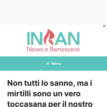
Vai
al
contenuto
Menu
Non tutti lo sanno, ma i
mirtilli sono un vero
toccasana per il nostro