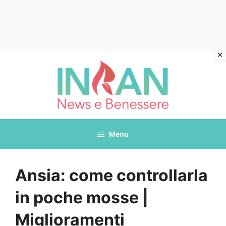
Vai
al
contenuto
Menu
Ansia: come controllarla
in poche mosse |
Miglioramenti