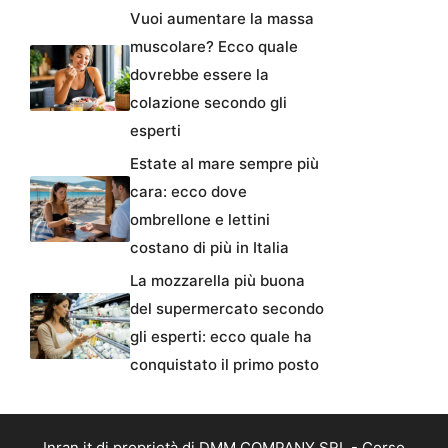
Vuoi aumentare la massa
muscolare? Ecco quale
dovrebbe essere la
colazione secondo gli
esperti
Estate al mare sempre più
cara: ecco dove
ombrellone e lettini
costano di più in Italia
La mozzarella più buona
del supermercato secondo
gli esperti: ecco quale ha
conquistato il primo posto
Inran.it di proprietà di DMM COMPANY SRL - Corso