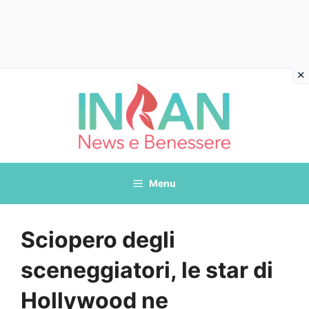
Vai
al
contenuto
Menu
Sciopero degli
sceneggiatori, le star di
Hollywood ne