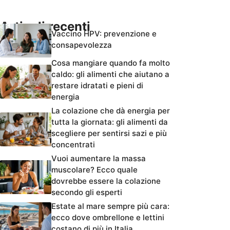
Articoli recenti
Vaccino HPV: prevenzione e
consapevolezza
Cosa mangiare quando fa molto
caldo: gli alimenti che aiutano a
restare idratati e pieni di
energia
La colazione che dà energia per
tutta la giornata: gli alimenti da
scegliere per sentirsi sazi e più
concentrati
Vuoi aumentare la massa
muscolare? Ecco quale
dovrebbe essere la colazione
secondo gli esperti
Estate al mare sempre più cara:
ecco dove ombrellone e lettini
costano di più in Italia