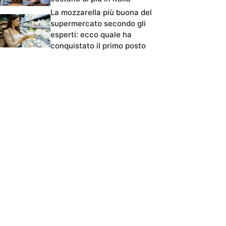
La mozzarella più buona del
supermercato secondo gli
esperti: ecco quale ha
conquistato il primo posto