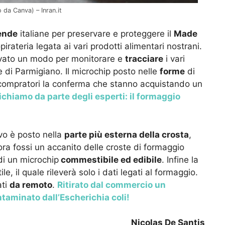
 da Canva) – Inran.it
ende
italiane per preservare e proteggere il
Made
pirateria legata ai vari prodotti alimentari nostrani.
ovato un modo per monitorare e
tracciare
i vari
 di Parmigiano. Il microchip posto nelle
forme
di
 compratori la conferma che stanno acquistando un
ichiamo da parte degli esperti: il formaggio
vo è posto nella
parte più esterna della crosta
,
lora fossi un accanito delle croste di formaggio
di un microchip
commestibile ed edibile
. Infine la
le, il quale rileverà solo i dati legati al formaggio.
ati
da remoto
.
Ritirato dal commercio un
taminato dall’Escherichia coli!
Nicolas De Santis