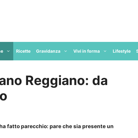
ne
Ricette
Gravidanza
Vivi in forma
Lifestyle
iano Reggiano: da
to
e ha fatto parecchio: pare che sia presente un