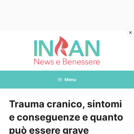
Vai
al
contenuto
Menu
Trauma cranico, sintomi
e conseguenze e quanto
può essere grave