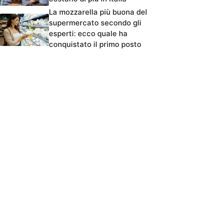
La mozzarella più buona del
supermercato secondo gli
esperti: ecco quale ha
conquistato il primo posto