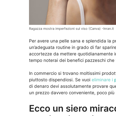
Ragazza mostra imperfezioni sul viso (Canva) -Inran.it
Per avere una pelle sana e splendida la pr
un’adeguata routine in grado di far sparir
accortezze da mettere quotidianamente in p
tempo noterai dei benefici pazzeschi che 
In commercio si trovano moltissimi prodotti
piuttosto dispendiosi. Se vuoi
eliminare i
di denaro devi assolutamente provare qu
un prezzo davvero conveniente, poco più d
Ecco un siero miraco