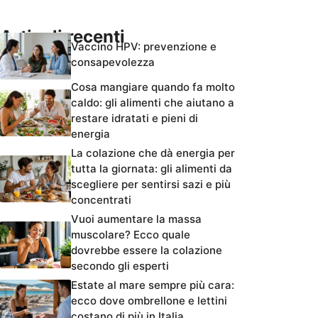
Articoli recenti
Vaccino HPV: prevenzione e
consapevolezza
Cosa mangiare quando fa molto
caldo: gli alimenti che aiutano a
restare idratati e pieni di
energia
La colazione che dà energia per
tutta la giornata: gli alimenti da
scegliere per sentirsi sazi e più
concentrati
Vuoi aumentare la massa
muscolare? Ecco quale
dovrebbe essere la colazione
secondo gli esperti
Estate al mare sempre più cara:
ecco dove ombrellone e lettini
costano di più in Italia