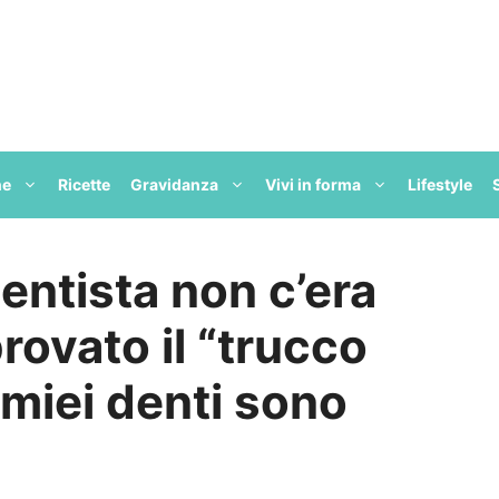
ne
Ricette
Gravidanza
Vivi in forma
Lifestyle
entista non c’era
rovato il “trucco
i miei denti sono