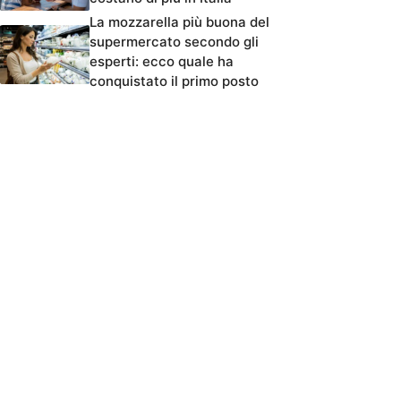
La mozzarella più buona del
supermercato secondo gli
esperti: ecco quale ha
conquistato il primo posto