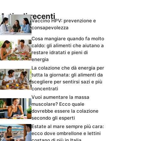
Articoli recenti
Vaccino HPV: prevenzione e
consapevolezza
Cosa mangiare quando fa molto
caldo: gli alimenti che aiutano a
restare idratati e pieni di
energia
La colazione che dà energia per
tutta la giornata: gli alimenti da
scegliere per sentirsi sazi e più
concentrati
Vuoi aumentare la massa
muscolare? Ecco quale
dovrebbe essere la colazione
secondo gli esperti
Estate al mare sempre più cara:
ecco dove ombrellone e lettini
costano di più in Italia