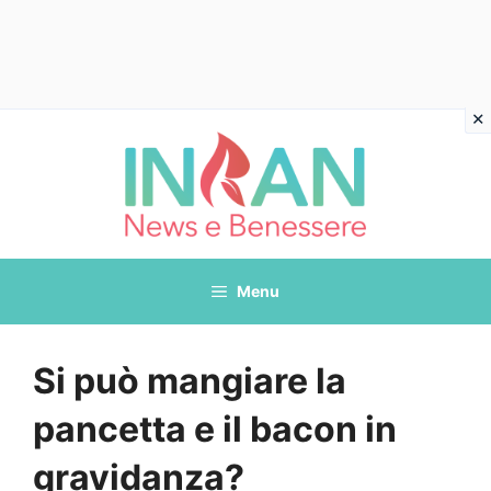
Vai
al
contenuto
Menu
Si può mangiare la
pancetta e il bacon in
gravidanza?