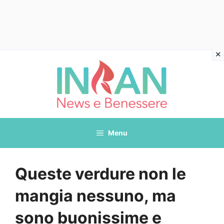
Vai
al
contenuto
Menu
Queste verdure non le
mangia nessuno, ma
sono buonissime e