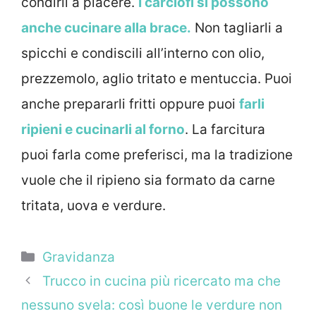
condirli a piacere.
I carciofi si possono
anche cucinare alla brace.
Non tagliarli a
spicchi e condiscili all’interno con olio,
prezzemolo, aglio tritato e mentuccia. Puoi
anche prepararli fritti oppure puoi
farli
ripieni e cucinarli al forno
. La farcitura
puoi farla come preferisci, ma la tradizione
vuole che il ripieno sia formato da carne
tritata, uova e verdure.
Categorie
Gravidanza
Trucco in cucina più ricercato ma che
nessuno svela: così buone le verdure non