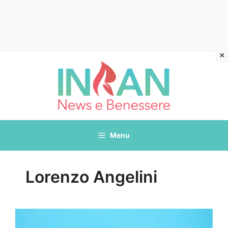
Vai
al
contenuto
Menu
Lorenzo Angelini