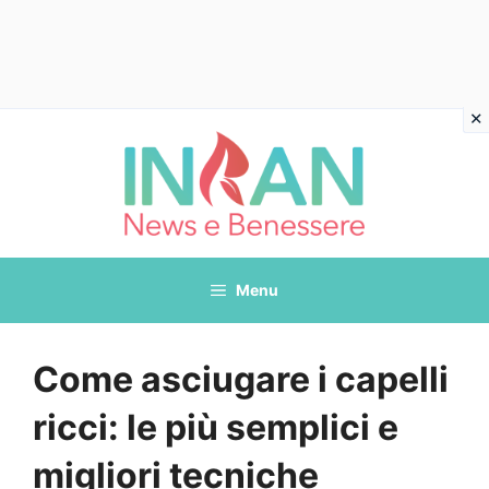
Vai
al
contenuto
Menu
Come asciugare i capelli
ricci: le più semplici e
migliori tecniche