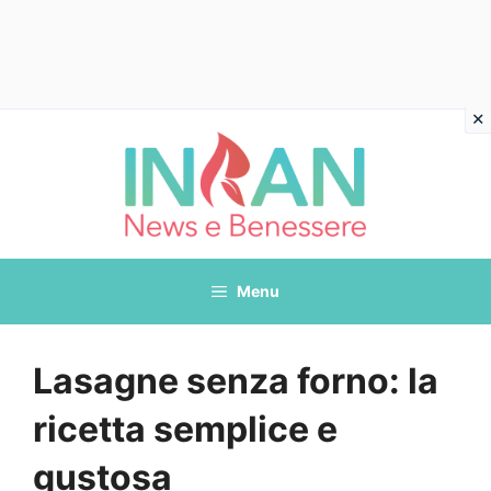
Vai
al
contenuto
Menu
Lasagne senza forno: la
ricetta semplice e
gustosa