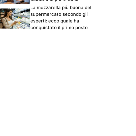
La mozzarella più buona del
supermercato secondo gli
esperti: ecco quale ha
conquistato il primo posto