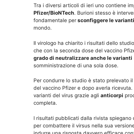
Tra i diversi articoli di ieri uno contiene 
Pfizer/BioNTech
. Burioni stesso è inter
fondamentale per
sconfiggere le variant
mondo.
Il virologo ha chiarito i risultati dello studi
che con la seconda dose del vaccino Pfiz
grado di neutralizzare anche le varianti
somministrazione di una sola dose.
Per condurre lo studio è stato prelevato i
del vaccino Pfizer e dopo averla ricevuta.
varianti del virus grazie agli
anticorpi
prod
completa.
I risultati pubblicati dalla rivista spiegano
per combattere il virsus nella sua versione
indurre una risposta davvero efficace cont