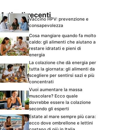
Articoli recenti
Vaccino HPV: prevenzione e
consapevolezza
Cosa mangiare quando fa molto
caldo: gli alimenti che aiutano a
restare idratati e pieni di
energia
La colazione che dà energia per
tutta la giornata: gli alimenti da
scegliere per sentirsi sazi e più
concentrati
Vuoi aumentare la massa
muscolare? Ecco quale
dovrebbe essere la colazione
secondo gli esperti
Estate al mare sempre più cara:
ecco dove ombrellone e lettini
costano di più in Italia