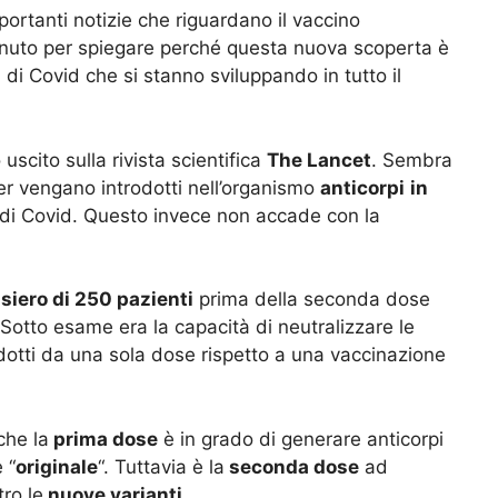
importanti notizie che riguardano il vaccino
venuto per spiegare perché questa nuova scoperta è
i
di Covid che si stanno sviluppando in tutto il
o uscito sulla rivista scientifica
The Lancet
. Sembra
er vengano introdotti nell’organismo
anticorpi
in
di Covid. Questo invece non accade con la
l
siero di 250 pazienti
prima della seconda dose
 Sotto esame era la capacità di neutralizzare le
otti da una sola dose rispetto a una vaccinazione
 che la
prima dose
è in grado di generare anticorpi
 “
originale
“. Tuttavia è la
seconda dose
ad
ro le
nuove varianti
.