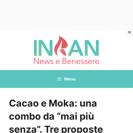
Vai
al
contenuto
Menu
Cacao e Moka: una
combo da “mai più
senza”. Tre proposte