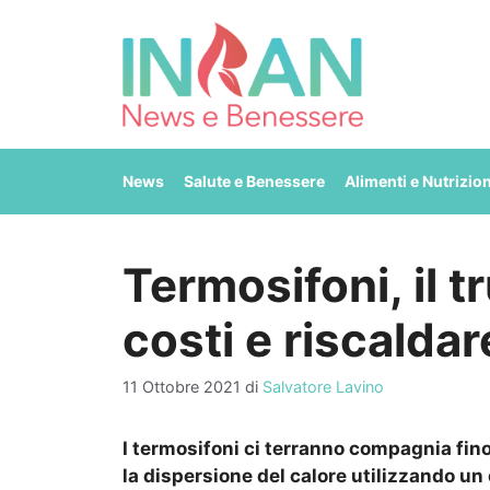
Vai
al
contenuto
News
Salute e Benessere
Alimenti e Nutrizio
Termosifoni, il t
costi e riscalda
11 Ottobre 2021
di
Salvatore Lavino
I termosifoni ci terranno compagnia fin
la dispersione del calore utilizzando un