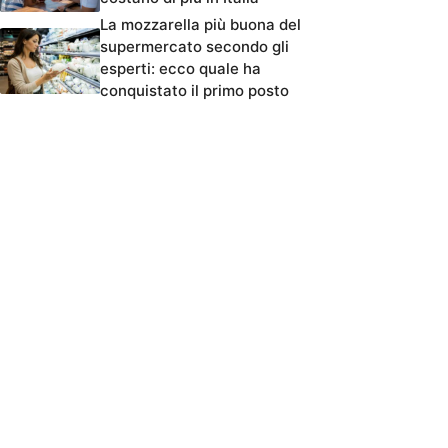
La mozzarella più buona del
supermercato secondo gli
esperti: ecco quale ha
conquistato il primo posto