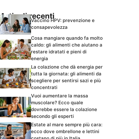
Articoli recenti
Vaccino HPV: prevenzione e
consapevolezza
Cosa mangiare quando fa molto
caldo: gli alimenti che aiutano a
restare idratati e pieni di
energia
La colazione che dà energia per
tutta la giornata: gli alimenti da
scegliere per sentirsi sazi e più
concentrati
Vuoi aumentare la massa
muscolare? Ecco quale
dovrebbe essere la colazione
secondo gli esperti
Estate al mare sempre più cara:
ecco dove ombrellone e lettini
costano di più in Italia