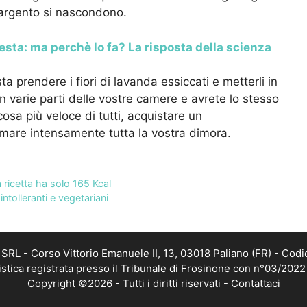
d’argento si nascondono.
testa: ma perchè lo fa? La risposta della scienza
ta prendere i fiori di lavanda essiccati e metterli in
in varie parti delle vostre camere e avrete lo stesso
cosa più veloce di tutti, acquistare un
umare intensamente tutta la vostra dimora.
 ricetta ha solo 165 Kcal
ntolleranti e vegetariani
RL - Corso Vittorio Emanuele II, 13, 03018 Paliano (FR) - Codi
istica registrata presso il Tribunale di Frosinone con n°03/202
Copyright ©2026 - Tutti i diritti riservati -
Contattaci