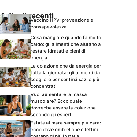
Articoli recenti
Vaccino HPV: prevenzione e
consapevolezza
Cosa mangiare quando fa molto
caldo: gli alimenti che aiutano a
restare idratati e pieni di
energia
La colazione che dà energia per
tutta la giornata: gli alimenti da
scegliere per sentirsi sazi e più
concentrati
Vuoi aumentare la massa
muscolare? Ecco quale
dovrebbe essere la colazione
secondo gli esperti
Estate al mare sempre più cara:
ecco dove ombrellone e lettini
costano di più in Italia