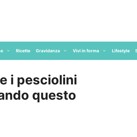
ne
Ricette
Gravidanza
Vivi in forma
Lifestyle
 i pesciolini
zando questo