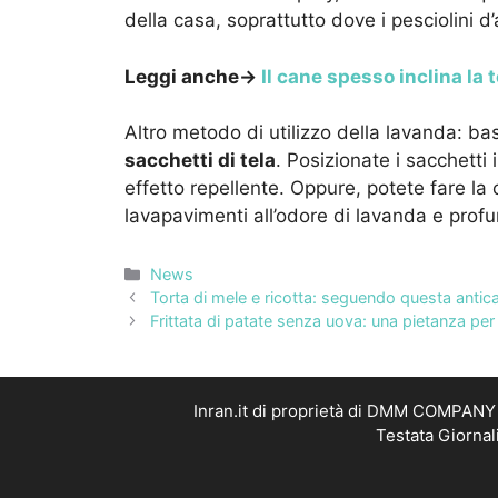
della casa, soprattutto dove i pesciolini 
Leggi anche→
Il cane spesso inclina la 
Altro metodo di utilizzo della lavanda: bas
sacchetti di tela
. Posizionate i sacchetti 
effetto repellente. Oppure, potete fare la 
lavapavimenti all’odore di lavanda e prof
Categorie
News
Torta di mele e ricotta: seguendo questa antica
Frittata di patate senza uova: una pietanza per i
Inran.it di proprietà di DMM COMPANY S
Testata Giornal