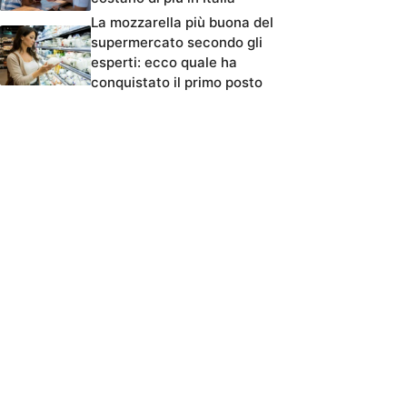
La mozzarella più buona del
supermercato secondo gli
esperti: ecco quale ha
conquistato il primo posto