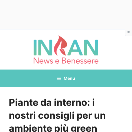
Vai
al
contenuto
Menu
Piante da interno: i
nostri consigli per un
ambiente più green