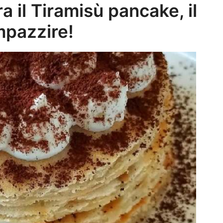
 il Tiramisù pancake, il
mpazzire!