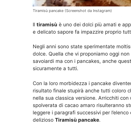
Tiramisù pancake (Screenshot da Instagram)
Il
tiramisù
è uno dei dolci più amati e appr
e delicato sapore fa impazzire proprio tutti
Negli anni sono state sperimentate moltis
dolce. Quella che vi proponiamo oggi non 
savoiardi ma con i
pancakes, anche questa
sicuramente a tutti.
Con la loro morbidezza i
pancake diventer
risultato finale stupirà anche tutti color
nella sua classica versione. Arricchiti c
spolverata di cacao amaro risulteranno stre
leggere i paragrafi successivi per l’elenco
delizioso
Tiramisù pancake
.