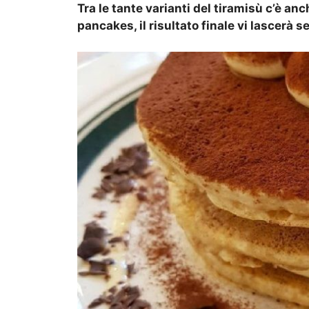
Tra le tante varianti del tiramisù c’è an
pancakes, il risultato finale vi lascerà 