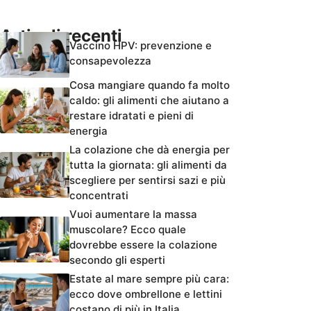
Articoli recenti
Vaccino HPV: prevenzione e
consapevolezza
Cosa mangiare quando fa molto
caldo: gli alimenti che aiutano a
restare idratati e pieni di
energia
La colazione che dà energia per
tutta la giornata: gli alimenti da
scegliere per sentirsi sazi e più
concentrati
Vuoi aumentare la massa
muscolare? Ecco quale
dovrebbe essere la colazione
secondo gli esperti
Estate al mare sempre più cara:
ecco dove ombrellone e lettini
costano di più in Italia