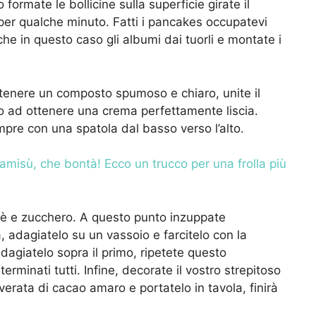
formate le bollicine sulla superficie girate
il
 per qualche minuto. Fatti i pancakes occupatevi
he in questo caso gli albumi dai tuorli e montate i
ottenere un composto spumoso e chiaro, unite il
 ad ottenere una crema perfettamente liscia.
mpre con una spatola dal basso verso l’alto.
ramisù, che bontà! Ecco un trucco per una frolla più
è e zucchero. A questo punto inzuppate
 adagiatelo su un vassoio e farcitelo con la
dagiatelo sopra il primo, ripetete questo
minati tutti. Infine, decorate il vostro strepitoso
rata di cacao amaro e portatelo in tavola, finirà