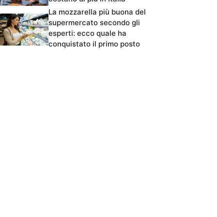
La mozzarella più buona del
supermercato secondo gli
esperti: ecco quale ha
conquistato il primo posto