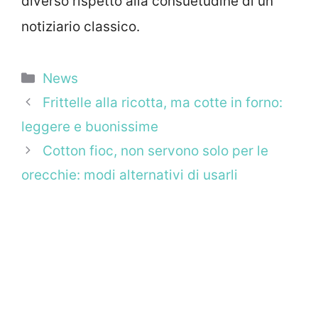
diverso rispetto alla consuetudine di un
notiziario classico.
Categorie
News
Frittelle alla ricotta, ma cotte in forno:
leggere e buonissime
Cotton fioc, non servono solo per le
orecchie: modi alternativi di usarli