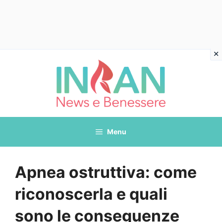
Vai
al
contenuto
Menu
Apnea ostruttiva: come
riconoscerla e quali
sono le conseguenze