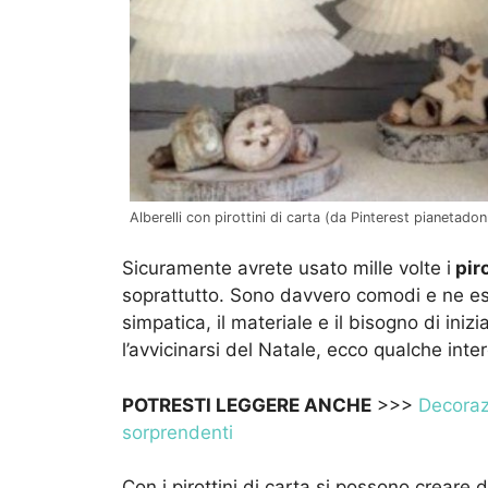
Alberelli con pirottini di carta (da Pinterest pianetado
Sicuramente avrete usato mille volte i
piro
soprattutto. Sono davvero comodi e ne esist
simpatica, il materiale e il bisogno di ini
l’avvicinarsi del Natale, ecco qualche inte
POTRESTI LEGGERE ANCHE
>>>
Decorazi
sorprendenti
Con i pirottini di carta si possono creare 