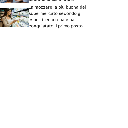
La mozzarella più buona del
supermercato secondo gli
esperti: ecco quale ha
conquistato il primo posto