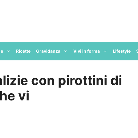
ne
Ricette
Gravidanza
Vivi in forma
Lifestyle
izie con pirottini di
he vi