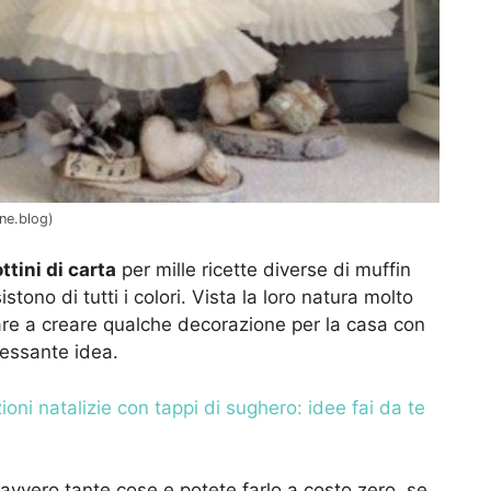
nne.blog)
ttini di carta
per mille ricette diverse di muffin
ono di tutti i colori. Vista la loro natura molto
ziare a creare qualche decorazione per la casa con
ressante idea.
oni natalizie con tappi di sughero: idee fai da te
davvero tante cose e potete farlo a costo zero, se