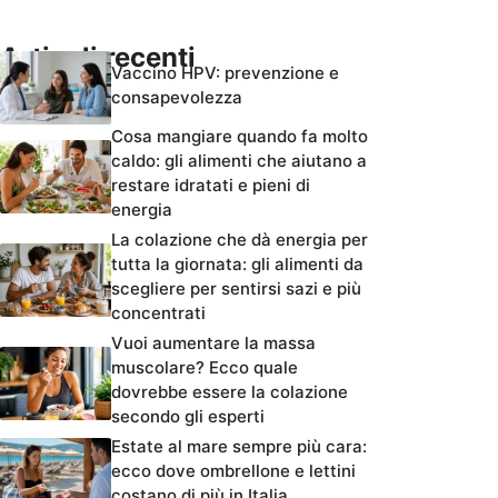
Articoli recenti
Vaccino HPV: prevenzione e
consapevolezza
Cosa mangiare quando fa molto
caldo: gli alimenti che aiutano a
restare idratati e pieni di
energia
La colazione che dà energia per
tutta la giornata: gli alimenti da
scegliere per sentirsi sazi e più
concentrati
Vuoi aumentare la massa
muscolare? Ecco quale
dovrebbe essere la colazione
secondo gli esperti
Estate al mare sempre più cara:
ecco dove ombrellone e lettini
costano di più in Italia