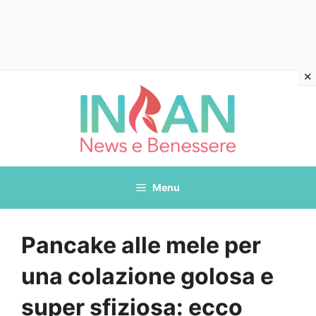
Vai
al
contenuto
Menu
Pancake alle mele per
una colazione golosa e
super sfiziosa: ecco