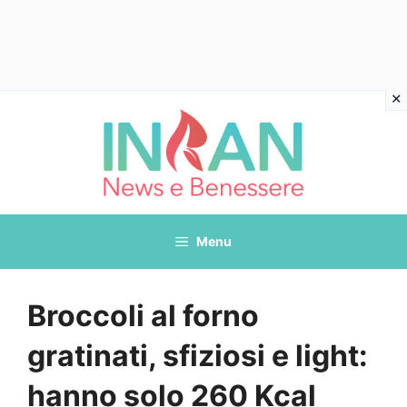
Vai
al
contenuto
Menu
Broccoli al forno
gratinati, sfiziosi e light:
hanno solo 260 Kcal