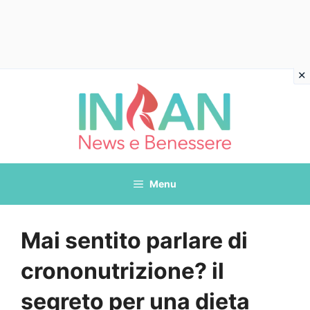
Vai
al
contenuto
Menu
Mai sentito parlare di
crononutrizione? il
segreto per una dieta