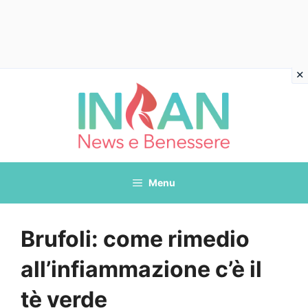
Vai
al
contenuto
Menu
Brufoli: come rimedio
all’infiammazione c’è il
tè verde