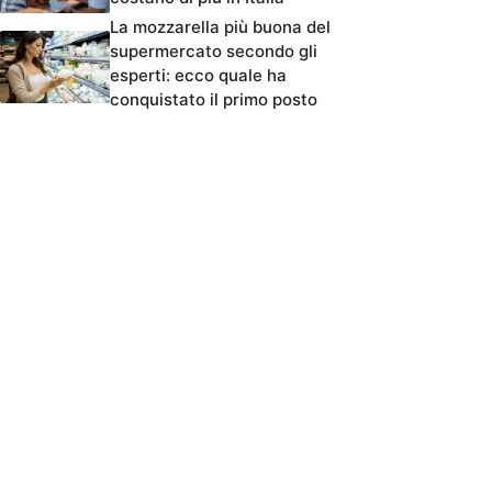
La mozzarella più buona del
supermercato secondo gli
esperti: ecco quale ha
conquistato il primo posto