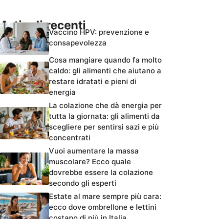
Articoli recenti
Vaccino HPV: prevenzione e
consapevolezza
Cosa mangiare quando fa molto
caldo: gli alimenti che aiutano a
restare idratati e pieni di
energia
La colazione che dà energia per
tutta la giornata: gli alimenti da
scegliere per sentirsi sazi e più
concentrati
Vuoi aumentare la massa
muscolare? Ecco quale
dovrebbe essere la colazione
secondo gli esperti
Estate al mare sempre più cara:
ecco dove ombrellone e lettini
costano di più in Italia