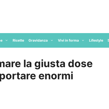
ne
Ricette
Gravidanza
Vivi in forma
Lifestyle
are la giusta dose
 portare enormi