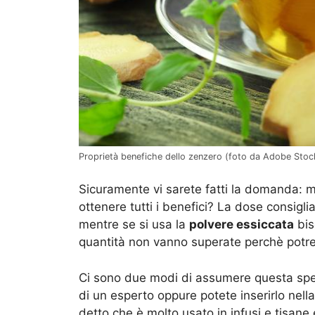
Proprietà benefiche dello zenzero (foto da Adobe Stoc
Sicuramente vi sarete fatti la domanda: 
ottenere tutti i benefici? La dose consigli
mentre se si usa la
polvere essiccata
bis
quantità non vanno superate perchè potrebb
Ci sono due modi di assumere questa spezi
di un esperto oppure potete inserirlo nel
detto che è molto usato in infusi e tisane