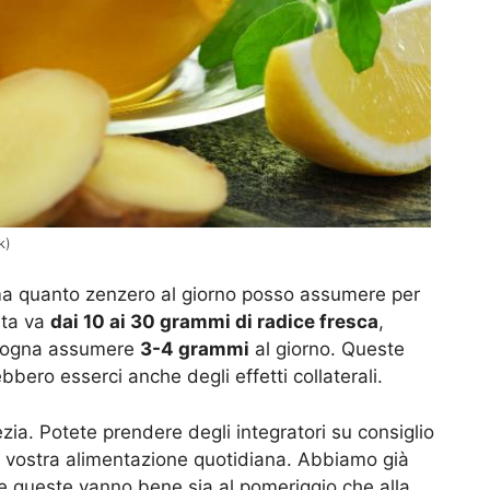
k)
ma quanto zenzero al giorno posso assumere per
ata va
dai 10 ai 30 grammi di radice fresca
,
ogna assumere
3-4 grammi
al giorno. Queste
ero esserci anche degli effetti collaterali.
a. Potete prendere degli integratori su consiglio
la vostra alimentazione quotidiana. Abbiamo già
 e queste vanno bene sia al pomeriggio che alla