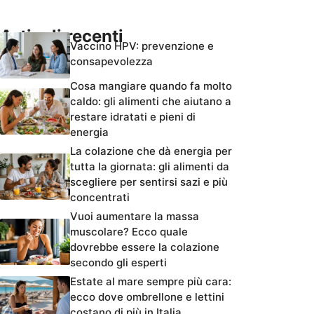
Articoli recenti
Vaccino HPV: prevenzione e
consapevolezza
Cosa mangiare quando fa molto
caldo: gli alimenti che aiutano a
restare idratati e pieni di
energia
La colazione che dà energia per
tutta la giornata: gli alimenti da
scegliere per sentirsi sazi e più
concentrati
Vuoi aumentare la massa
muscolare? Ecco quale
dovrebbe essere la colazione
secondo gli esperti
Estate al mare sempre più cara:
ecco dove ombrellone e lettini
costano di più in Italia