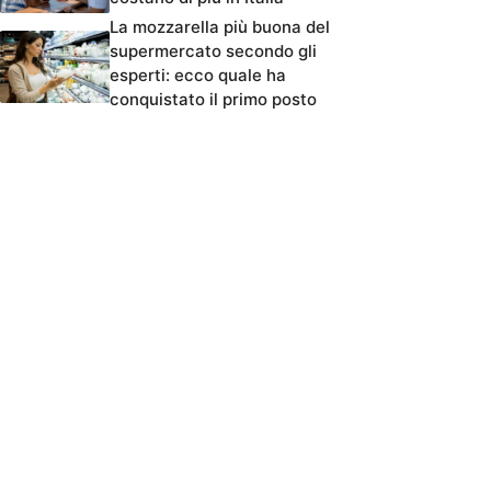
La mozzarella più buona del
supermercato secondo gli
esperti: ecco quale ha
conquistato il primo posto