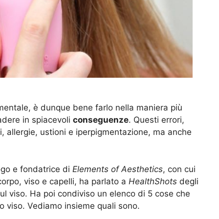
entale, è dunque bene farlo nella maniera più
cadere in spiacevoli
conseguenze
. Questi errori,
i,
allergie
, ustioni e iperpigmentazione, ma anche
ogo e fondatrice di
Elements of Aesthetics
, con cui
rpo, viso e capelli, ha parlato a
HealthShots
degli
sul viso. Ha poi condiviso un elenco di 5 cose che
o viso. Vediamo insieme quali sono.