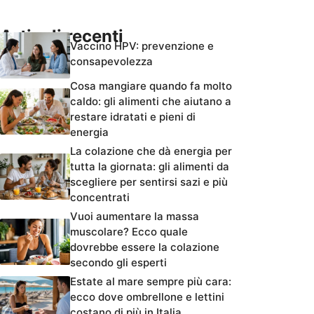
Articoli recenti
Vaccino HPV: prevenzione e
consapevolezza
Cosa mangiare quando fa molto
caldo: gli alimenti che aiutano a
restare idratati e pieni di
energia
La colazione che dà energia per
tutta la giornata: gli alimenti da
scegliere per sentirsi sazi e più
concentrati
Vuoi aumentare la massa
muscolare? Ecco quale
dovrebbe essere la colazione
secondo gli esperti
Estate al mare sempre più cara:
ecco dove ombrellone e lettini
costano di più in Italia