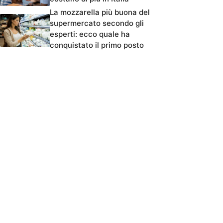
La mozzarella più buona del
supermercato secondo gli
esperti: ecco quale ha
conquistato il primo posto