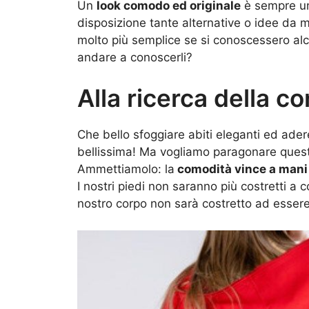
Un
look comodo ed originale
è sempre un
disposizione tante alternative o idee da 
molto più semplice se si conoscessero alc
andare a conoscerli?
Alla ricerca della c
Che bello sfoggiare abiti eleganti ed ader
bellissima! Ma vogliamo paragonare ques
Ammettiamolo: la
comodità vince a mani
I nostri piedi non saranno più costretti a c
nostro corpo non sarà costretto ad essere 