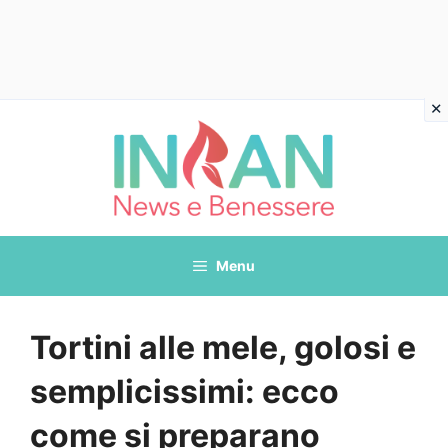
Vai
al
contenuto
Menu
Tortini alle mele, golosi e
semplicissimi: ecco
come si preparano