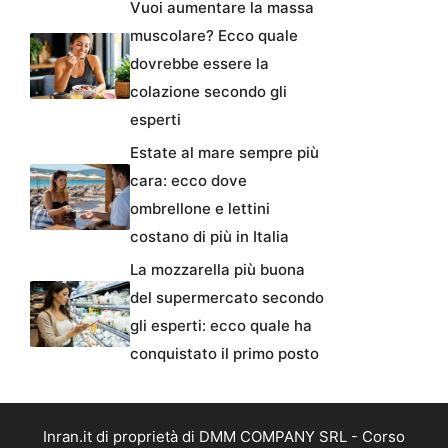
Vuoi aumentare la massa
muscolare? Ecco quale
dovrebbe essere la
colazione secondo gli
esperti
Estate al mare sempre più
cara: ecco dove
ombrellone e lettini
costano di più in Italia
La mozzarella più buona
del supermercato secondo
gli esperti: ecco quale ha
conquistato il primo posto
Inran.it di proprietà di DMM COMPANY SRL - Corso