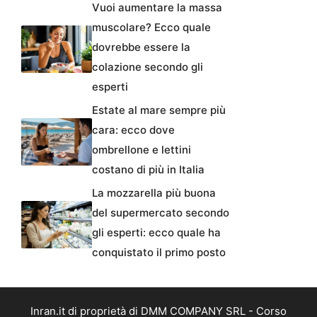
Vuoi aumentare la massa
muscolare? Ecco quale
dovrebbe essere la
colazione secondo gli
esperti
Estate al mare sempre più
cara: ecco dove
ombrellone e lettini
costano di più in Italia
La mozzarella più buona
del supermercato secondo
gli esperti: ecco quale ha
conquistato il primo posto
Inran.it di proprietà di DMM COMPANY SRL - Corso