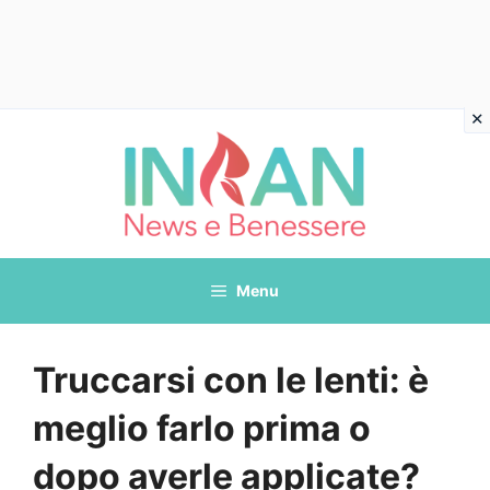
Vai
al
contenuto
Menu
Truccarsi con le lenti: è
meglio farlo prima o
dopo averle applicate?